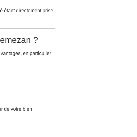
tié étant directement prise
nnemezan ?
antages, en particulier
r de votre bien