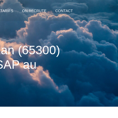
 TARIFS
ON RECRUTE
CONTACT
zan (65300)
 SAP au