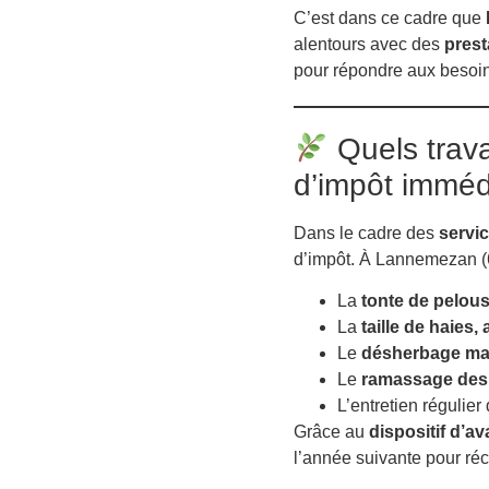
C’est dans ce cadre que
alentours avec des
prest
pour répondre aux besoin
Quels travau
d’impôt imméd
Dans le cadre des
servi
d’impôt. À Lannemezan (6
La
tonte de pelou
La
taille de haies,
Le
désherbage ma
Le
ramassage des f
L’entretien régulier
Grâce au
dispositif d’a
l’année suivante pour réc