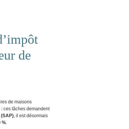
d’impôt
œur de
aires de maisons
ir : ces tâches demandent
 (SAP)
, il est désormais
0 %
.