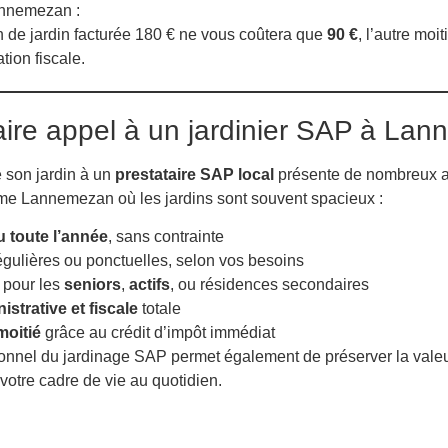
nnemezan :
n de jardin facturée 180 € ne vous coûtera que
90 €
, l’autre moi
tion fiscale.
ire appel à un jardinier SAP à La
e son jardin à un
prestataire SAP local
présente de nombreux av
 Lannemezan où les jardins sont souvent spacieux :
u toute l’année
, sans contrainte
égulières ou ponctuelles, selon vos besoins
 pour les
seniors
,
actifs
, ou résidences secondaires
istrative et fiscale
totale
moitié
grâce au crédit d’impôt immédiat
ionnel du jardinage SAP permet également de préserver la valeu
 votre cadre de vie au quotidien.