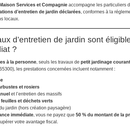
Maison Services et Compagnie
accompagne les particuliers 
ations d’entretien de jardin déclarées
, conformes à la régle
s locaux.
x d’entretien de jardin sont éligibl
iat ?
ces à la personne
, seuls les travaux de
petit jardinage couran
5300), les prestations concernées incluent notamment :
se
 arbustes et rosiers
nuel
et l’entretien des massifs
euilles et déchets verts
 du jardin (hors création paysagère)
vance immédiate
, vous ne payez que
50 % du montant de la pr
upérer votre avantage fiscal.